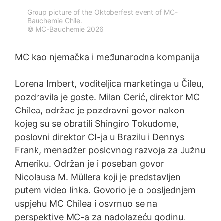
koje generišu kolačići o vašem korišćenju web sajta
Group picture of the Oktoberfest event of MC-
(uključujući vašu IP adresu) proslijeđuju Google-u, kao i
Bauchemie Chile.
obradu tih podataka od strane Google-a, tako što ćete
© MC-Bauchemie 2026
preuzeti i instalirati dodatke za pretraživač za
pregledač koji su dostupni na slijedećem linku:
MC kao njemačka i međunarodna kompanija
Odbijanje prikupljanja podataka
Lorena Imbert, voditeljica marketinga u Čileu,
Možete da spriječite prikupljanje podataka od strane
pozdravila je goste. Milan Cerić, direktor MC
Google analitike klikom na sledeći link. Kolačić za opciju
odustajanja će biti podešen da spriječi prikupljanje vaših
Chilea, održao je pozdravni govor nakon
podataka pri budućim posjetama ovom web sajtu:
kojeg su se obratili Shingiro Tokudome,
Za više informacija o tome kako Google analitika
poslovni direktor CI-ja u Brazilu i Dennys
upravlja korisničkim podacima, pogledajte Google
politiku privatnosti:
Frank, menadžer poslovnog razvoja za Južnu
Ameriku. Održan je i poseban govor
Spoljna obrada podataka
Nicolausa M. Müllera koji je predstavljen
Sklopili smo ugovor sa Google za autsorsovanje obrade
putem video linka. Govorio je o posljednjem
naših podataka i u potpunosti implementiramo stroge
uspjehu MC Chilea i osvrnuo se na
zahtjeve njemačkih vlasti za zaštitu podataka kada
perspektive MC-a za nadolazeću godinu.
koristimo Google Analytics.