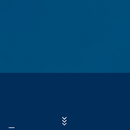
komponenti za koje je to izričito navedeno).
Subject*
Log datoteke servera
Mi automatski prikupljamo i čuvamo informacije u
takozvanim log datotekama servera na osnovu našeg
legitimnog interesa (član 6 paragraf 1 (f) GDPR), koje
Poruka
nam vaš pretraživač automatski prenosi. To su:
- Tip i verzija pretraživača
- Operativni sistem koji se koristi
- URL preporuke
- Naziv host računara koji pristupa
Upload your resume
- Vrijeme zahtjeva servera
CHOOSE A FILE
- IP-adresa
File type: PDF
| File size:
0
MB
Ovi podaci se ne kombinuju sa podacima iz drugih
izvora. Log datoteke servera se skladište maksimalno 7
CHOOSE A FILE