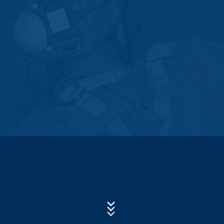
Log datoteke servera
Subject*
Mi automatski prikupljamo i čuvamo informacije u
takozvanim log datotekama servera na osnovu našeg
legitimnog interesa (član 6 paragraf 1 (f) GDPR), koje
nam vaš pretraživač automatski prenosi. To su:
Poruka
- Tip i verzija pretraživača
- Operativni sistem koji se koristi
- URL preporuke
- Naziv host računara koji pristupa
- Vrijeme zahtjeva servera
Upload your resume
- IP-adresa
CHOOSE A FILE
Ovi podaci se ne kombinuju sa podacima iz drugih
File type: PDF
| File size:
0
MB
izvora. Log datoteke servera se skladište maksimalno 7
dana a zatim se brišu. Skladištenje podataka se radi
zbog razloga bezbednosti, npr. da bi se razjasnili
CHOOSE A FILE