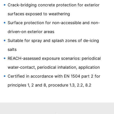
neće biti integrisana ni sa kakvim drugim podacima koje
Crack-bridging concrete protection for exterior
posjeduje Google.
surfaces exposed to weathering
Dodaci pretraživača
Možete spriječiti da se ovi kolačići skladište odabirom
Surface protection for non-accessible and non-
odgovarajućih podešavanja u vašem pretraživaču.
driven-on exterior areas
Međutim, želimo da istaknemo da to može značiti da
nećete moći da uživate u punoj funkcionalnosti ovog
Suitable for spray and splash zones of de-icing
web sajta. Također možete da spriječite da se podaci
koje generišu kolačići o vašem korišćenju web sajta
salts
(uključujući vašu IP adresu) proslijeđuju Google-u, kao i
obradu tih podataka od strane Google-a, tako što ćete
REACH-assessed exposure scenarios: periodical
preuzeti i instalirati dodatke za pretraživač za
water-contact, periodical inhalation, application
pregledač koji su dostupni na slijedećem linku:
Certified in accordance with EN 1504 part 2 for
Odbijanje prikupljanja podataka
principles 1, 2 and 8, procedure 1.3, 2.2, 8.2
Možete da spriječite prikupljanje podataka od strane
Google analitike klikom na sledeći link. Kolačić za opciju
odustajanja će biti podešen da spriječi prikupljanje vaših
podataka pri budućim posjetama ovom web sajtu:
Za više informacija o tome kako Google analitika
upravlja korisničkim podacima, pogledajte Google