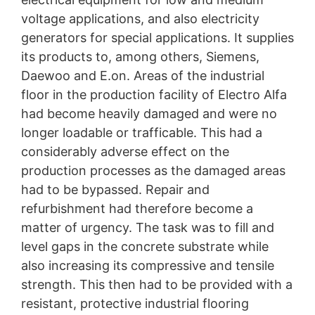
saglasnost u bilo kom trenutku sa stupanjem na snagu u
Products from the MC convinced!
voltage applications, and also electricity
budućnosti. Dovoljan je neformalni email da se uputi
ovakav zahtev. Podaci koji su obrađeni prije nego što
generators for special applications. It supplies
primimo vaš zahtjev mogu se i dalje obrađivati po
its products to, among others, Siemens,
zakonu.
Daewoo and E.on. Areas of the industrial
Pravo da se podnose žalbe regulatornim organima
floor in the production facility of Electro Alfa
Ako je došlo do kršenja zakona o zaštiti podataka,
had become heavily damaged and were no
oštećena osoba može podneti žalbu nadležnim
longer loadable or trafficable. This had a
regulatornim organima. Nadležni regulatorni organ za
pitanja koja se odnose na zakonodavstvo o zaštiti
considerably adverse effect on the
podataka je:
production processes as the damaged areas
Landesbeauftragte fur Datenschutz und
had to be bypassed. Repair and
Informationsfreiheit NRV, Dusseldorf.
refurbishment had therefore become a
Pravo na prenosivost podataka
matter of urgency. The task was to fill and
Imate pravo da imate podatke koje obrađujemo na
level gaps in the concrete substrate while
osnovu vašeg pristanka ili ispunjavanja ugovora koji se
automatski isporučuju vama ili trećoj strani u
also increasing its compressive and tensile
standardnom, mašinski čitljivom formatu. Ako vam je
strength. This then had to be provided with a
potreban direktan prenos podataka drugoj odgovornoj
strani, to će biti učinjeno samo u mjeri u kojoj je to
resistant, protective industrial flooring