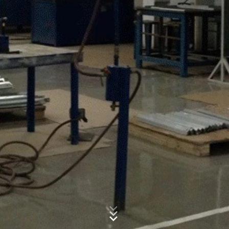
Subject*
Aktivirali smo funkciju IP anonimizacije na ovom web
sajtu. Google skraćuje vašu IP adresu u okviru Evropske
unije ili drugih strana Sporazuma o Evropskom
ekonomskom prostoru prije slanja u Sjedinjene Države.
Puna IP adresa se šalje na Google server u SAD samo u
Poruka
izuzetnim slučajevima i tamo se skraćuje. Google će
koristiti ove informacije u ime operatera ovog web sajta
za procjenu vašeg korišćenja web sajta, za sastavljanje
izvještaja o aktivnostima na web-sajtu i za pružanje
drugih usluga vezano za aktivnost web sajta i
korišćenje interneta za operatera web sajta. IP adresa
koju vaš pretraživač prenosi kao dio Google analitike
neće biti integrisana ni sa kakvim drugim podacima koje
posjeduje Google.
Upload your resume
Dodaci pretraživača
Možete spriječiti da se ovi kolačići skladište odabirom
CHOOSE A FILE
odgovarajućih podešavanja u vašem pretraživaču.
File type: PDF
Međutim, želimo da istaknemo da to može značiti da
| File size:
0
MB
nećete moći da uživate u punoj funkcionalnosti ovog
web sajta. Također možete da spriječite da se podaci
CHOOSE A FILE