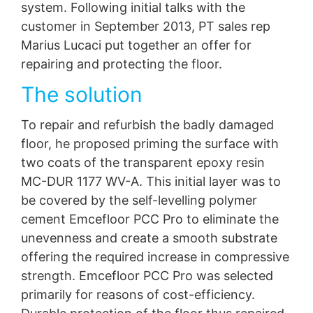
tehnički izvodljivo.
system. Following initial talks with the
customer in September 2013, PT sales rep
Informacije, ispravka, blokiranje, brisanje
Kao što je dozvoljeno čl. 15 GDPR, imate pravo da u
Marius Lucaci put together an offer for
svakom trenutku dobijete besplatne informacije o bilo
repairing and protecting the floor.
kojim ličnim podacima koji se čuvaju. Također imate
pravo da ispravljate, blokirate ili brišete ove podatke.
The solution
To repair and refurbish the badly damaged
floor, he proposed priming the surface with
two coats of the transparent epoxy resin
MC-DUR 1177 WV-A. This initial layer was to
be covered by the self-levelling polymer
cement Emcefloor PCC Pro to eliminate the
unevenness and create a smooth substrate
offering the required increase in compressive
strength. Emcefloor PCC Pro was selected
primarily for reasons of cost-efficiency.