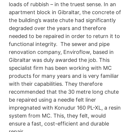
vašu izričitu saglasnost. Možete opozvati vašu
loads of rubbish – in the truest sense. In an
saglasnost u bilo kom trenutku sa stupanjem na snagu u
apartment block in Gibraltar, the concrete of
budućnosti. Dovoljan je neformalni email da se uputi
the building’s waste chute had significantly
ovakav zahtev. Podaci koji su obrađeni prije nego što
primimo vaš zahtjev mogu se i dalje obrađivati po
degraded over the years and therefore
zakonu.
needed to be repaired in order to return it to
functional integrity. The sewer and pipe
Pravo da se podnose žalbe regulatornim organima
Ako je došlo do kršenja zakona o zaštiti podataka,
renovation company, Enviroflow, based in
oštećena osoba može podneti žalbu nadležnim
Gibraltar was duly awarded the job. This
regulatornim organima. Nadležni regulatorni organ za
specialist firm has been working with MC
pitanja koja se odnose na zakonodavstvo o zaštiti
podataka je:
products for many years and is very familiar
Landesbeauftragte fur Datenschutz und
with their capabilities. They therefore
Informationsfreiheit NRV, Dusseldorf.
recommended that the 30 metre long chute
Pravo na prenosivost podataka
be repaired using a needle felt liner
Imate pravo da imate podatke koje obrađujemo na
impregnated with Konudur 160 PL-XL, a resin
osnovu vašeg pristanka ili ispunjavanja ugovora koji se
automatski isporučuju vama ili trećoj strani u
system from MC. This, they felt, would
standardnom, mašinski čitljivom formatu. Ako vam je
ensure a fast, cost-efficient and durable
potreban direktan prenos podataka drugoj odgovornoj
repair.