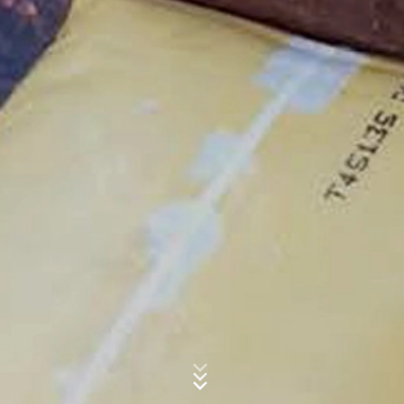
IP anonimizacija
Subject*
Aktivirali smo funkciju IP anonimizacije na ovom web
sajtu. Google skraćuje vašu IP adresu u okviru Evropske
unije ili drugih strana Sporazuma o Evropskom
ekonomskom prostoru prije slanja u Sjedinjene Države.
Poruka
Puna IP adresa se šalje na Google server u SAD samo u
izuzetnim slučajevima i tamo se skraćuje. Google će
koristiti ove informacije u ime operatera ovog web sajta
za procjenu vašeg korišćenja web sajta, za sastavljanje
izvještaja o aktivnostima na web-sajtu i za pružanje
drugih usluga vezano za aktivnost web sajta i
korišćenje interneta za operatera web sajta. IP adresa
koju vaš pretraživač prenosi kao dio Google analitike
neće biti integrisana ni sa kakvim drugim podacima koje
posjeduje Google.
Upload your resume
Dodaci pretraživača
CHOOSE A FILE
Možete spriječiti da se ovi kolačići skladište odabirom
File type: PDF
odgovarajućih podešavanja u vašem pretraživaču.
| File size:
0
MB
Međutim, želimo da istaknemo da to može značiti da
nećete moći da uživate u punoj funkcionalnosti ovog
CHOOSE A FILE