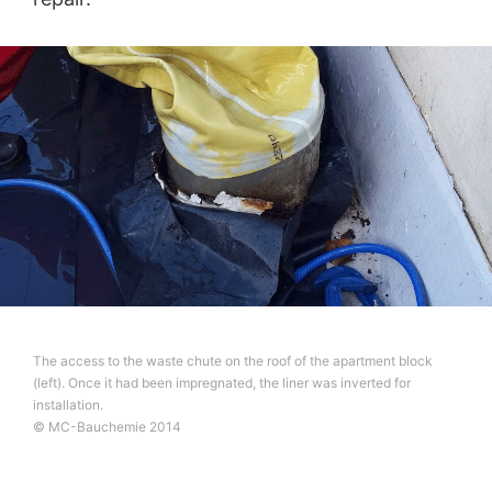
strani, to će biti učinjeno samo u mjeri u kojoj je to
tehnički izvodljivo.
Informacije, ispravka, blokiranje, brisanje
Kao što je dozvoljeno čl. 15 GDPR, imate pravo da u
svakom trenutku dobijete besplatne informacije o bilo
kojim ličnim podacima koji se čuvaju. Također imate
pravo da ispravljate, blokirate ili brišete ove podatke.
The access to the waste chute on the roof of the apartment block
(left). Once it had been impregnated, the liner was inverted for
installation.
© MC-Bauchemie 2014