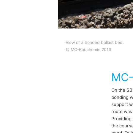
View of a bonded ballast bed.
© MC-Bauchemie 2019
MC-
On the SBB
bonding wa
support wo
route was 
Providing 
the course
bond. Foll