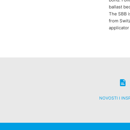
ballast be
The SBB is
from Switz
applicator
NOVOSTI I INS