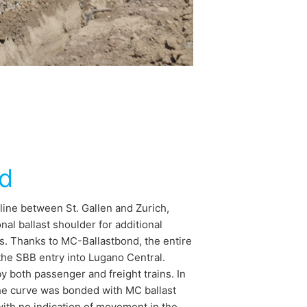
d
line between St. Gallen and Zurich,
nal ballast shoulder for additional
s. Thanks to MC-Ballastbond, the entire
 the SBB entry into Lugano Central.
y both passenger and freight trains. In
 the curve was bonded with MC ballast
with no indication of movement in the