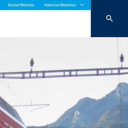
 with an answer as soon as possible.
Global Website
National Websites
us again should you find necessary.
na a zatim se brišu. Skladištenje
u da se opozovu iz razloga dokazivanja,
ičena.
ntakt formulara, sakupljamo lične
 ste tražili.
es da odgovorimo na vaše upite (čl. 6,
l. 6, paragraf 1 (c) GDPR).
k na treće se ne dešava. Planiramo da
Evropskog ekonomskog prostora nije