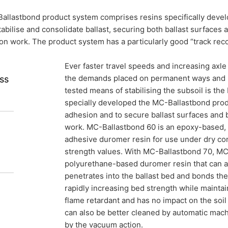
llastbond product system comprises resins specifically develo
nim organima
tabilise and consolidate ballast, securing both ballast surfaces 
ti podataka, oštećena osoba može podneti žalbu nadležnim regulatorn
on work. The product system has a particularly good “track reco
tvo o zaštiti podataka je:
nformationsfreiheit NRV, Dusseldorf.
Ever faster travel speeds and increasing axle l
 success story
the demands placed on permanent ways and ba
ss
jemo na osnovu vašeg pristanka ili ispunjavanja ugovora koji se auto
tested means of stabilising the subsoil is th
u. Ako vam je potreban direktan prenos podataka drugoj odgovornoj st
specially developed the MC-Ballastbond produ
adhesion and to secure ballast surfaces and b
duct system comprises resins specifically
work. MC-Ballastbond 60 is an epoxy-based, lo
nje
 of ballast and it has a particularly good
adhesive duromer resin for use under dry co
 pravo da u svakom trenutku dobijete besplatne informacije o bilo ko
rate ili brišete ove podatke.
strength values. With MC-Ballastbond 70, MC
land.
polyurethane-based duromer resin that can als
penetrates into the ballast bed and bonds the
rapidly increasing bed strength while maintaini
flame retardant and has no impact on the soi
can also be better cleaned by automatic mach
by the vacuum action.