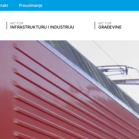
We'll get back to you
takt
Preuzimanje
Feel free to contact 
MC FOR
MC FOR
INFRASTRUKTURU I INDUSTRIJU
GRAĐEVINE
OUR RESUME
iz drugih izvora. Log datoteke servera se skladište maksimalno 7 da
ti, npr. da bi se razjasnili slučajevi zloupotrebe. Ako podaci moraj
 se incident konačno ne razjasni. Tokom ovog perioda, obrada je ogran
h nas na dobrovoljnoj bazi možete kontaktirati na mreži. Kao dio ko
lefona, e-mail adresu), temu i sadržaj vaše poruke kao i brošure koje
Prezime*
li na vaš zahtjev. Pošto obrađujemo podatke, imamo legitiman inter
da vodimo evidenciju i na osnovu komercijalnih i fiskalnih propisa (č
servisa za hosting koji radi hosting našeg web sajta za nas. Prelaza
 od 10 godina, a zatim ih izbrišemo. Prenos u treće zemlje izvan 
Broj telefona