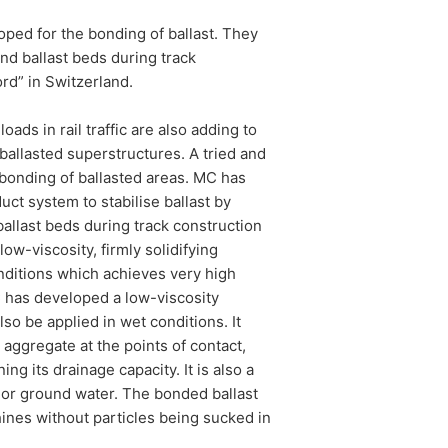
ped for the bonding of ballast. They
and ballast beds during track
im organima. Nadležni regulatorni organ
rd” in Switzerland.
oads in rail traffic are also adding to
llasted superstructures. A tried and
matski isporučuju vama ili trećoj strani
e bonding of ballasted areas. MC has
rani, to će biti učinjeno samo u mjeri
ct system to stabilise ballast by
allast beds during track construction
w-viscosity, firmly solidifying
nditions which achieves very high
jim ličnim podacima koji se čuvaju.
 has developed a low-viscosity
o be applied in wet conditions. It
 aggregate at the points of contact,
ng its drainage capacity. It is also a
l or ground water. The bonded ballast
ines without particles being sucked in