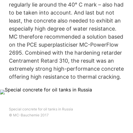
omogućava da direktno povežete svoje ponašanje
regularly lie around the 40° C mark – also had
pretraživanja sa vašim ličnim profilom. To možete da
to be taken into account. And last but not
spriječite tako što ćete se odjaviti sa YouTube naloga.
YouTube se koristi kako bi naš sajt bio privlačan. Ovo
least, the concrete also needed to exhibit an
predstavlja opravdani interes u skladu sa čl. 6 paragraf
especially high degree of water resistance.
1 (f) GDPR. Više informacija o rukovanju korisničkim
MC therefore recommended a solution based
podacima možete pronaći u izjavi o zaštiti podataka
YouTube-a pod
on the PCE superplasticiser MC-PowerFlow
https://www.google.de/intl/de/policies/privacy
2695. Combined with the hardening retarder
Opoziv vaše saglasnosti za obradu vaših podataka
Centrament Retard 310, the result was an
Neke operacije obrade podataka su moguće samo uz
extremely strong high-performance concrete
vašu izričitu saglasnost. Možete opozvati vašu
offering high resistance to thermal cracking.
saglasnost u bilo kom trenutku sa stupanjem na snagu u
budućnosti. Dovoljan je neformalni email da se uputi
ovakav zahtev. Podaci koji su obrađeni prije nego što
primimo vaš zahtjev mogu se i dalje obrađivati po
zakonu.
Special concrete for oil tanks in Russia
Pravo da se podnose žalbe regulatornim organima
© MC-Bauchemie 2017
Ako je došlo do kršenja zakona o zaštiti podataka,
oštećena osoba može podneti žalbu nadležnim
regulatornim organima. Nadležni regulatorni organ za