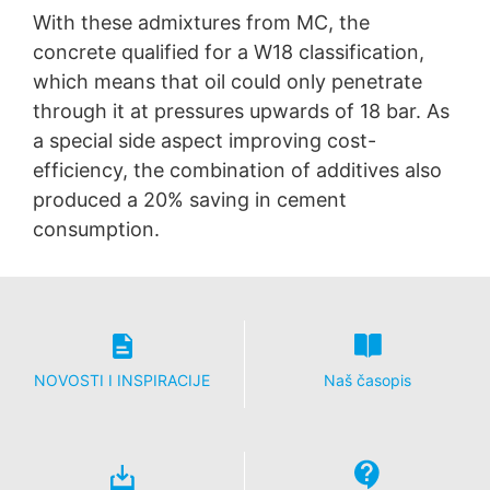
pitanja koja se odnose na zakonodavstvo o zaštiti
With these admixtures from MC, the
podataka je:
concrete qualified for a W18 classification,
Landesbeauftragte fur Datenschutz und
which means that oil could only penetrate
Informationsfreiheit NRV, Dusseldorf.
through it at pressures upwards of 18 bar. As
Pravo na prenosivost podataka
a special side aspect improving cost-
Imate pravo da imate podatke koje obrađujemo na
efficiency, the combination of additives also
osnovu vašeg pristanka ili ispunjavanja ugovora koji se
automatski isporučuju vama ili trećoj strani u
produced a 20% saving in cement
standardnom, mašinski čitljivom formatu. Ako vam je
consumption.
potreban direktan prenos podataka drugoj odgovornoj
strani, to će biti učinjeno samo u mjeri u kojoj je to
tehnički izvodljivo.
Informacije, ispravka, blokiranje, brisanje
Kao što je dozvoljeno čl. 15 GDPR, imate pravo da u
svakom trenutku dobijete besplatne informacije o bilo
NOVOSTI I INSPIRACIJE
Naš časopis
kojim ličnim podacima koji se čuvaju. Također imate
pravo da ispravljate, blokirate ili brišete ove podatke.