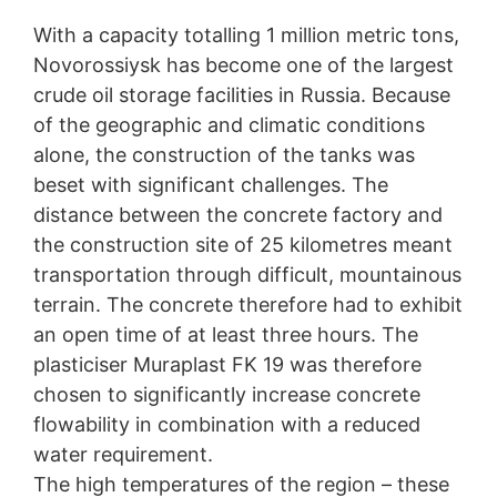
odustajanja će biti podešen da spriječi prikupljanje vaših
With a capacity totalling 1 million metric tons,
podataka pri budućim posjetama ovom web sajtu:
Za više informacija o tome kako Google analitika
Novorossiysk has become one of the largest
upravlja korisničkim podacima, pogledajte Google
crude oil storage facilities in Russia. Because
politiku privatnosti:
of the geographic and climatic conditions
Spoljna obrada podataka
alone, the construction of the tanks was
beset with significant challenges. The
Sklopili smo ugovor sa Google za autsorsovanje obrade
naših podataka i u potpunosti implementiramo stroge
distance between the concrete factory and
zahtjeve njemačkih vlasti za zaštitu podataka kada
the construction site of 25 kilometres meant
koristimo Google Analytics.
transportation through difficult, mountainous
YouTube
terrain. The concrete therefore had to exhibit
an open time of at least three hours. The
Naš sajt koristi dodatke sa YouTube-a, kojim upravlja
plasticiser Muraplast FK 19 was therefore
Google. Operater stranica je YouTube LLC, 901 Cherri
Ave., San Bruno, CA 94066, USA. Ako posjetite neku od
chosen to significantly increase concrete
naših stranica sa YouTube dodatkom, uspostavlja se
flowability in combination with a reduced
veza sa YouTube serverima. Ovde je YouTube server
water requirement.
obavješten o tome koje od naših stranica ste posjetili.
Ako ste prijavljeni na YouTube nalog, YouTube vam
The high temperatures of the region – these