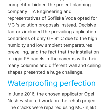
Informationsfreiheit NRV, Dusseldorf.
competitor bidder, the project planning
company TIA Engineering and
Pravo na prenosivost podataka
representatives of Sofiiska Voda opted for
Imate pravo da imate podatke koje obrađujemo na
osnovu vašeg pristanka ili ispunjavanja ugovora koji se
MC 's solution proposals instead. Decisive
automatski isporučuju vama ili trećoj strani u
factors included the prevailing application
standardnom, mašinski čitljivom formatu. Ako vam je
conditions of only 6 – 8° C due to the high
potreban direktan prenos podataka drugoj odgovornoj
strani, to će biti učinjeno samo u mjeri u kojoj je to
humidity and low ambient temperatures
tehnički izvodljivo.
prevailing, and the fact that the installation
of rigid PE panels in the caverns with their
Informacije, ispravka, blokiranje, brisanje
Kao što je dozvoljeno čl. 15 GDPR, imate pravo da u
many columns and different wall and ceiling
svakom trenutku dobijete besplatne informacije o bilo
shapes presented a huge challenge.
kojim ličnim podacima koji se čuvaju. Također imate
pravo da ispravljate, blokirate ili brišete ove podatke.
Waterproofing perfection
In June 2016, the chosen applicator Opel
Neshev started work on the rehab project.
The cracks were repaired using MC-Injekt