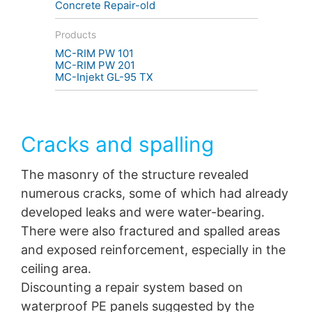
YouTube se koristi kako bi naš sajt bio privlačan. Ovo
Concrete Repair-old
predstavlja opravdani interes u skladu sa čl. 6 paragraf
1 (f) GDPR. Više informacija o rukovanju korisničkim
Products
podacima možete pronaći u izjavi o zaštiti podataka
MC-RIM PW 101
YouTube-a pod
MC-RIM PW 201
https://www.google.de/intl/de/policies/privacy
MC-Injekt GL-95 TX
Opoziv vaše saglasnosti za obradu vaših podataka
Neke operacije obrade podataka su moguće samo uz
vašu izričitu saglasnost. Možete opozvati vašu
Cracks and spalling
saglasnost u bilo kom trenutku sa stupanjem na snagu u
budućnosti. Dovoljan je neformalni email da se uputi
ovakav zahtev. Podaci koji su obrađeni prije nego što
The masonry of the structure revealed
primimo vaš zahtjev mogu se i dalje obrađivati po
numerous cracks, some of which had already
zakonu.
developed leaks and were water-bearing.
Pravo da se podnose žalbe regulatornim organima
There were also fractured and spalled areas
Ako je došlo do kršenja zakona o zaštiti podataka,
and exposed reinforcement, especially in the
oštećena osoba može podneti žalbu nadležnim
ceiling area.
regulatornim organima. Nadležni regulatorni organ za
pitanja koja se odnose na zakonodavstvo o zaštiti
Discounting a repair system based on
podataka je:
waterproof PE panels suggested by the
Landesbeauftragte fur Datenschutz und