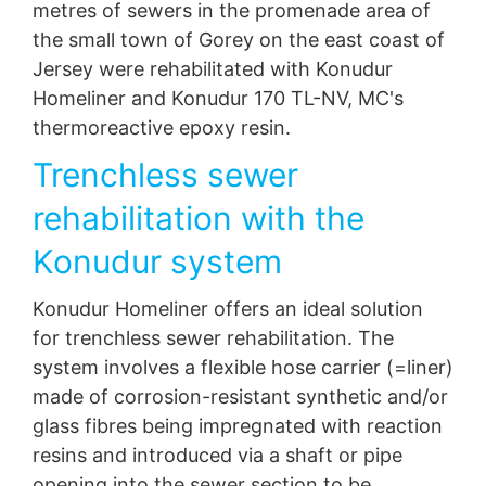
metres of sewers in the promenade area of
obavješten o tome koje od naših stranica ste posjetili.
the small town of Gorey on the east coast of
Ako ste prijavljeni na YouTube nalog, YouTube vam
omogućava da direktno povežete svoje ponašanje
Jersey were rehabilitated with Konudur
pretraživanja sa vašim ličnim profilom. To možete da
Homeliner and Konudur 170 TL-NV, MC's
spriječite tako što ćete se odjaviti sa YouTube naloga.
thermoreactive epoxy resin.
YouTube se koristi kako bi naš sajt bio privlačan. Ovo
predstavlja opravdani interes u skladu sa čl. 6 paragraf
Trenchless sewer
1 (f) GDPR. Više informacija o rukovanju korisničkim
podacima možete pronaći u izjavi o zaštiti podataka
rehabilitation with the
YouTube-a pod
https://www.google.de/intl/de/policies/privacy
Konudur system
Opoziv vaše saglasnosti za obradu vaših podataka
Neke operacije obrade podataka su moguće samo uz
Konudur Homeliner offers an ideal solution
vašu izričitu saglasnost. Možete opozvati vašu
for trenchless sewer rehabilitation. The
saglasnost u bilo kom trenutku sa stupanjem na snagu u
budućnosti. Dovoljan je neformalni email da se uputi
system involves a flexible hose carrier (=liner)
ovakav zahtev. Podaci koji su obrađeni prije nego što
made of corrosion-resistant synthetic and/or
primimo vaš zahtjev mogu se i dalje obrađivati po
glass fibres being impregnated with reaction
zakonu.
resins and introduced via a shaft or pipe
Pravo da se podnose žalbe regulatornim organima
opening into the sewer section to be