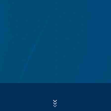
- Tip i verzija pretraživača
Subject*
- Operativni sistem koji se koristi
- URL preporuke
Poruka
- Naziv host računara koji pristupa
- Vrijeme zahtjeva servera
- IP-adresa
Ovi podaci se ne kombinuju sa podacima iz drugih
izvora. Log datoteke servera se skladište maksimalno 7
dana a zatim se brišu. Skladištenje podataka se radi
Upload your resume
zbog razloga bezbednosti, npr. da bi se razjasnili
slučajevi zloupotrebe. Ako podaci moraju da se
CHOOSE A FILE
opozovu iz razloga dokazivanja, oni se isključuju iz
opcije brisanja dok se incident konačno ne razjasni.
File type: PDF
| File size:
0
MB
Tokom ovog perioda, obrada je ograničena.
CHOOSE A FILE