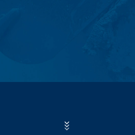
Log datoteke servera
Subject*
Mi automatski prikupljamo i čuvamo informacije u
takozvanim log datotekama servera na osnovu našeg
legitimnog interesa (član 6 paragraf 1 (f) GDPR), koje
nam vaš pretraživač automatski prenosi. To su:
Poruka
- Tip i verzija pretraživača
- Operativni sistem koji se koristi
- URL preporuke
- Naziv host računara koji pristupa
- Vrijeme zahtjeva servera
Upload your resume
- IP-adresa
CHOOSE A FILE
Ovi podaci se ne kombinuju sa podacima iz drugih
File type: PDF
| File size:
0
MB
izvora. Log datoteke servera se skladište maksimalno 7
dana a zatim se brišu. Skladištenje podataka se radi
zbog razloga bezbednosti, npr. da bi se razjasnili
CHOOSE A FILE