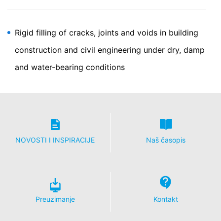
osnovu komercijalnih i fiskalnih propisa (čl. 6, paragraf 1
(c) GDPR).
Podaci se proslijeđuju našem provajderu servisa za
Rigid filling of cracks, joints and voids in building
hosting koji radi hosting našeg web sajta za nas.
construction and civil engineering under dry, damp
Prelazak na treće se ne dešava. Planiramo da gore
navedene podatke čuvamo u periodu od 10 godina, a
and water-bearing conditions
zatim ih izbrišemo. Prenos u treće zemlje izvan
Evropskog ekonomskog prostora nije planiran.
Google analitika
Ovaj web sajt koristi Google analitiku, uslugu analitike
na mreži. Njome upravlja Google Inc., 1600
Amphitheater Parkway, Mountain View, CA 94043, SAD.
Google analitika koristi takozvane "kolačiće". To su
NOVOSTI I INSPIRACIJE
Naš časopis
tekstualne datoteke koje se čuvaju na vašem računaru i
koje vam omogućavaju analizu upotrebe web sajta.
Informacije koje generiše kolačić o vašem korišćenju
ovog web sajta se obično prenose na Google server u
SAD i tamo se čuvaju. Kolačići usluge Google analitike
čuvaju se na osnovu čl. 6 paragraf 1 (f) GDPR. Operator
Preuzimanje
Kontakt
web sajta ima legitiman interes da analizira ponašanje
korisnika kako bi optimizovao kako svoj web sajt tako i