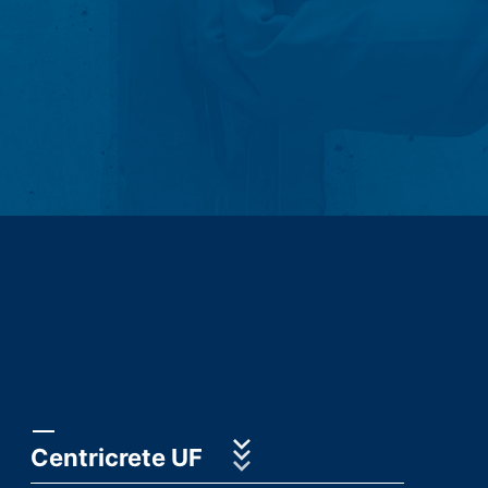
vašeg ponašanja u pretraživanju) takođe uskladišteni,
Subject*
oni će biti tretirani odvojeno u ovoj politici privatnosti.
Prenos u treće zemlje izvan Evropskog ekonomskog
prostora nije planiran (uz izuzetak kolačića od eksternih
komponenti za koje je to izričito navedeno).
Poruka
Log datoteke servera
Mi automatski prikupljamo i čuvamo informacije u
takozvanim log datotekama servera na osnovu našeg
legitimnog interesa (član 6 paragraf 1 (f) GDPR), koje
nam vaš pretraživač automatski prenosi. To su:
- Tip i verzija pretraživača
- Operativni sistem koji se koristi
Upload your resume
- URL preporuke
CHOOSE A FILE
- Naziv host računara koji pristupa
File type: PDF
| File size:
0
MB
Centricrete UF
- Vrijeme zahtjeva servera
CHOOSE A FILE