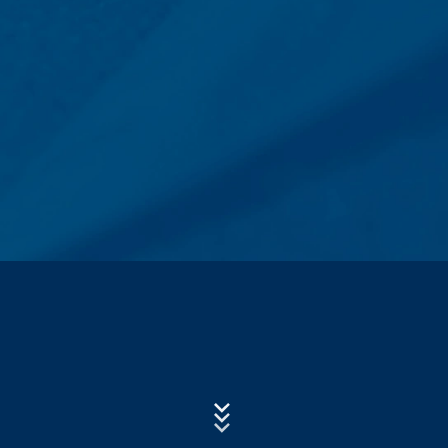
Subject*
Log datoteke servera
Mi automatski prikupljamo i čuvamo informacije u
takozvanim log datotekama servera na osnovu našeg
legitimnog interesa (član 6 paragraf 1 (f) GDPR), koje
nam vaš pretraživač automatski prenosi. To su:
Poruka
- Tip i verzija pretraživača
- Operativni sistem koji se koristi
- URL preporuke
- Naziv host računara koji pristupa
- Vrijeme zahtjeva servera
Upload your resume
- IP-adresa
CHOOSE A FILE
File type: PDF
Ovi podaci se ne kombinuju sa podacima iz drugih
| File size:
0
MB
izvora. Log datoteke servera se skladište maksimalno 7
dana a zatim se brišu. Skladištenje podataka se radi
CHOOSE A FILE