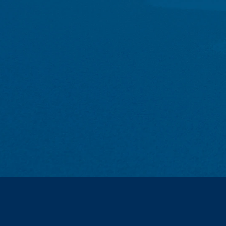
- Tip i verzija pretraživača
- Operativni sistem koji se koristi
Subject*
- URL preporuke
- Naziv host računara koji pristupa
- Vrijeme zahtjeva servera
Poruka
- IP-adresa
Ovi podaci se ne kombinuju sa podacima 
podataka se radi zbog razloga bezbednos
oni se isključuju iz opcije brisanja dok
Kontakt formulari
Nudimo vam kontakt formulare preko koji
podatke (ime, prezime, adresu, brojeve te
Upload your resume
Ove podatke koristimo da bismo odgovori
paragraf 1 (f) GDPR). Osim toga, moramo 