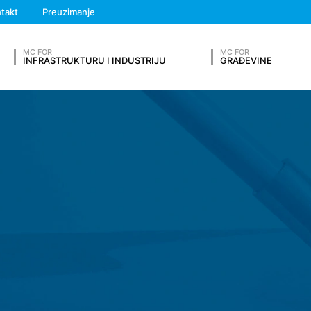
We'll get back to you
takt
Preuzimanje
Feel free to contact 
iće. Kolačići ne štete vašem računaru i ne sadrže viruse. Kolačići
zbjednija. Kolačići su mali tekstualni fajlovi koji se skladište na va
MC FOR
MC FOR
INFRASTRUKTURU I INDUSTRIJU
GRAĐEVINE
ani "kolačići sesije". Oni se automatski brišu nakon vaše posete. Ostal
i omogućavaju da prepoznate vaš pretraživač kada slijedeći put posjet
da vas obavještava o korišćenju kolačića, tako da možete da odlučite
OUR RESUME
no, vaš pretraživač može biti konfigurisan tako da automatski prihvata k
olačiće prilikom zatvaranja pretraživača. Onemogućavanje kolačića
nje elektronske komunikacije ili za obezbjeđivanje određenih funkcija
dbe o zaštiti podataka o ličnosti (GDPR). Operater web sajta ima legit
a usluga bez tehničkih grešaka. Ako su i drugi kolačići (kao što su o
Prezime*
eni, oni će biti tretirani odvojeno u ovoj politici privatnosti.
konomskog prostora nije planiran (uz izuzetak kolačića od eksternih 
rmacije u takozvanim log datotekama servera na osnovu našeg legitim
Broj telefona
ski prenosi. To su: