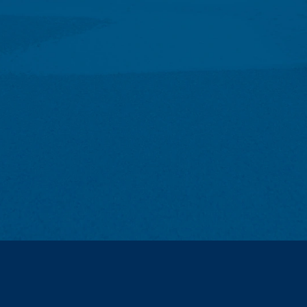
iz drugih izvora. Log datoteke servera se skladište maksimalno 7 da
ti, npr. da bi se razjasnili slučajevi zloupotrebe. Ako podaci moraj
 se incident konačno ne razjasni. Tokom ovog perioda, obrada je ogran
h nas na dobrovoljnoj bazi možete kontaktirati na mreži. Kao dio ko
lefona, e-mail adresu), temu i sadržaj vaše poruke kao i brošure koje
li na vaš zahtjev. Pošto obrađujemo podatke, imamo legitiman inter
da vodimo evidenciju i na osnovu komercijalnih i fiskalnih propisa (č