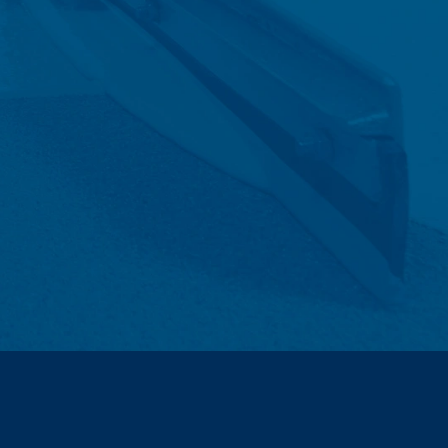
na a zatim se brišu. Skladištenje
u da se opozovu iz razloga dokazivanja,
ičena.
ntakt formulara, sakupljamo lične
 ste tražili.
es da odgovorimo na vaše upite (čl. 6,
l. 6, paragraf 1 (c) GDPR).