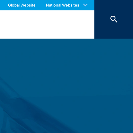
 with an answer as soon as possible.
Global Website
National Websites
us again should you find necessary.
 pomažu da naša web stranica bude
šem računaru i čuvaju u vašem
i kolačići ostaju u memoriji vašeg
ite sajt.
 od slučaja do slučaja da li ćete
olačiće pod određenim uslovima ili da ih
 može da ograniči funkcionalnost ovog web
 koje želite da koristite čuvaju se u
iman interes za skladištenje kolačića
ni koji se koriste za analizu vašeg
komponenti za koje je to izričito
nog interesa (član 6 paragraf 1 (f)