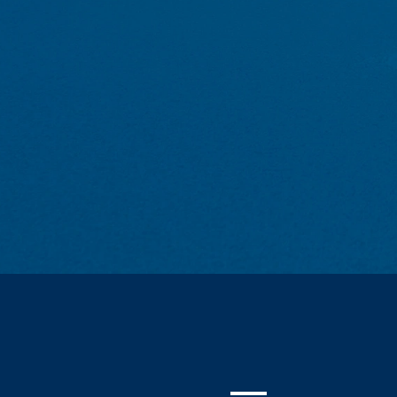
Mi automatski prikupljamo i čuvamo info
GDPR), koje nam vaš pretraživač automat
- Tip i verzija pretraživača
Subject*
- Operativni sistem koji se koristi
- URL preporuke
- Naziv host računara koji pristupa
Poruka
- Vrijeme zahtjeva servera
- IP-adresa
Ovi podaci se ne kombinuju sa podacima 
podataka se radi zbog razloga bezbednos
oni se isključuju iz opcije brisanja dok
Kontakt formulari
Upload your resume
Nudimo vam kontakt formulare preko koji
podatke (ime, prezime, adresu, brojeve te