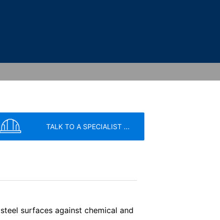
es da odgovorimo na vaše upite (čl. 6,
l. 6, paragraf 1 (c) GDPR).
k na treće se ne dešava. Planiramo da
Evropskog ekonomskog prostora nije
eater Parkway, Mountain View, CA 94043,
aru i koje vam omogućavaju analizu
 na Google server u SAD i tamo se
 legitiman interes da analizira
TALK TO A SPECIALIST ...
 unije ili drugih strana Sporazuma o
u SAD samo u izuzetnim slučajevima i
vice
apply.
ćenja web sajta, za sastavljanje
 interneta za operatera web sajta. IP
cima koje posjeduje Google.
 steel surfaces against chemical and
POŠALJI