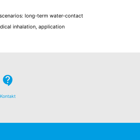
Međutim, želimo da istaknemo da to može
cenarios: long-term water-contact
e podaci koje generišu kolačići o vašem
Google-a, tako što ćete preuzeti i
dical inhalation, application
 odustajanja će biti podešen da spriječi
ivatnosti:
zahtjeve njemačkih vlasti za zaštitu
Kontakt
 Ave., San Bruno, CA 94066, USA. Ako
YouTube server obavješten o tome koje
ovežete svoje ponašanje pretraživanja sa