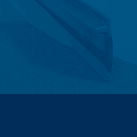
nog interesa (član 6 paragraf 1 (f)
na a zatim se brišu. Skladištenje
u da se opozovu iz razloga dokazivanja,
ičena.
ntakt formulara, sakupljamo lične
 ste tražili.