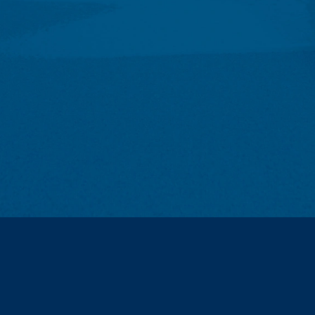
rmacije u takozvanim log datotekama servera na osnovu našeg legitim
ski prenosi. To su:
iz drugih izvora. Log datoteke servera se skladište maksimalno 7 da
ti, npr. da bi se razjasnili slučajevi zloupotrebe. Ako podaci moraj
 se incident konačno ne razjasni. Tokom ovog perioda, obrada je ogran
h nas na dobrovoljnoj bazi možete kontaktirati na mreži. Kao dio ko
lefona, e-mail adresu), temu i sadržaj vaše poruke kao i brošure koje