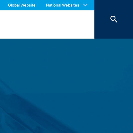
 with an answer as soon as possible.
Global Website
National Websites
us again should you find necessary.
 pomažu da naša web stranica bude
šem računaru i čuvaju u vašem
i kolačići ostaju u memoriji vašeg
ite sajt.
 od slučaja do slučaja da li ćete
olačiće pod određenim uslovima ili da ih
 može da ograniči funkcionalnost ovog web
 koje želite da koristite čuvaju se u
iman interes za skladištenje kolačića
ni koji se koriste za analizu vašeg
komponenti za koje je to izričito