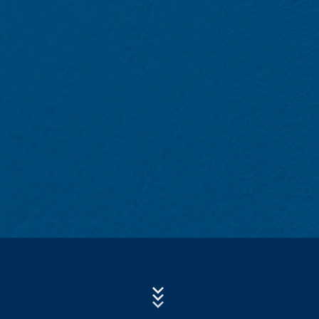
Subject*
- Tip i verzija pretraživača
- Operativni sistem koji se koristi
- URL preporuke
Poruka
- Naziv host računara koji pristupa
- Vrijeme zahtjeva servera
- IP-adresa
Ovi podaci se ne kombinuju sa podacima iz drugih
izvora. Log datoteke servera se skladište maksimalno 7
dana a zatim se brišu. Skladištenje podataka se radi
Upload your resume
zbog razloga bezbednosti, npr. da bi se razjasnili
slučajevi zloupotrebe. Ako podaci moraju da se
CHOOSE A FILE
opozovu iz razloga dokazivanja, oni se isključuju iz
opcije brisanja dok se incident konačno ne razjasni.
File type: PDF
| File size:
0
MB
Tokom ovog perioda, obrada je ograničena.
CHOOSE A FILE