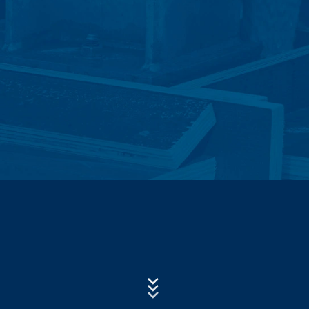
Subject*
Log datoteke servera
Mi automatski prikupljamo i čuvamo informacije u
takozvanim log datotekama servera na osnovu našeg
legitimnog interesa (član 6 paragraf 1 (f) GDPR), koje
nam vaš pretraživač automatski prenosi. To su:
Poruka
- Tip i verzija pretraživača
- Operativni sistem koji se koristi
- URL preporuke
- Naziv host računara koji pristupa
- Vrijeme zahtjeva servera
Upload your resume
- IP-adresa
CHOOSE A FILE
File type: PDF
Ovi podaci se ne kombinuju sa podacima iz drugih
| File size:
0
MB
izvora. Log datoteke servera se skladište maksimalno 7
dana a zatim se brišu. Skladištenje podataka se radi
CHOOSE A FILE