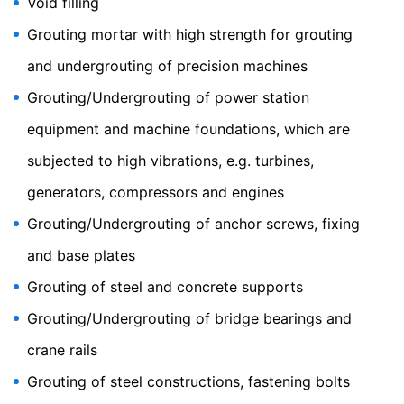
Void filling
Možete spriječiti da se ovi kolačići skladište odabirom
odgovarajućih podešavanja u vašem pretraživaču.
Grouting mortar with high strength for grouting
Međutim, želimo da istaknemo da to može značiti da
nećete moći da uživate u punoj funkcionalnosti ovog
and undergrouting of precision machines
web sajta. Također možete da spriječite da se podaci
Grouting/Undergrouting of power station
koje generišu kolačići o vašem korišćenju web sajta
(uključujući vašu IP adresu) proslijeđuju Google-u, kao i
equipment and machine foundations, which are
obradu tih podataka od strane Google-a, tako što ćete
preuzeti i instalirati dodatke za pretraživač za
subjected to high vibrations, e.g. turbines,
pregledač koji su dostupni na slijedećem linku:
generators, compressors and engines
Odbijanje prikupljanja podataka
Grouting/Undergrouting of anchor screws, fixing
Možete da spriječite prikupljanje podataka od strane
and base plates
Google analitike klikom na sledeći link. Kolačić za opciju
odustajanja će biti podešen da spriječi prikupljanje vaših
Grouting of steel and concrete supports
podataka pri budućim posjetama ovom web sajtu:
Za više informacija o tome kako Google analitika
Grouting/Undergrouting of bridge bearings and
upravlja korisničkim podacima, pogledajte Google
crane rails
politiku privatnosti:
Grouting of steel constructions, fastening bolts
Spoljna obrada podataka