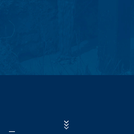
komponenti za koje je to izričito navedeno).
Subject*
Log datoteke servera
Mi automatski prikupljamo i čuvamo informacije u
takozvanim log datotekama servera na osnovu našeg
legitimnog interesa (član 6 paragraf 1 (f) GDPR), koje
Poruka
nam vaš pretraživač automatski prenosi. To su:
- Tip i verzija pretraživača
- Operativni sistem koji se koristi
- URL preporuke
- Naziv host računara koji pristupa
Upload your resume
- Vrijeme zahtjeva servera
CHOOSE A FILE
- IP-adresa
File type: PDF
| File size:
0
MB
Ovi podaci se ne kombinuju sa podacima iz drugih
izvora. Log datoteke servera se skladište maksimalno 7
CHOOSE A FILE