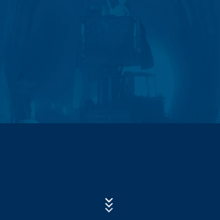
komponenti za koje je to izričito navedeno).
Subject*
Log datoteke servera
Mi automatski prikupljamo i čuvamo informacije u
takozvanim log datotekama servera na osnovu našeg
legitimnog interesa (član 6 paragraf 1 (f) GDPR), koje
Poruka
nam vaš pretraživač automatski prenosi. To su:
- Tip i verzija pretraživača
- Operativni sistem koji se koristi
- URL preporuke
- Naziv host računara koji pristupa
Upload your resume
- Vrijeme zahtjeva servera
CHOOSE A FILE
- IP-adresa
File type: PDF
| File size:
0
MB
Ovi podaci se ne kombinuju sa podacima iz drugih
izvora. Log datoteke servera se skladište maksimalno 7
CHOOSE A FILE