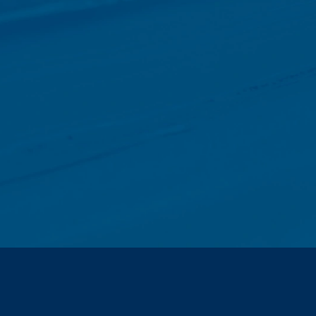
iz drugih izvora. Log datoteke servera se skladište maksimalno 7 da
ti, npr. da bi se razjasnili slučajevi zloupotrebe. Ako podaci moraj
 se incident konačno ne razjasni. Tokom ovog perioda, obrada je ogran
h nas na dobrovoljnoj bazi možete kontaktirati na mreži. Kao dio ko
lefona, e-mail adresu), temu i sadržaj vaše poruke kao i brošure koje
li na vaš zahtjev. Pošto obrađujemo podatke, imamo legitiman inter
da vodimo evidenciju i na osnovu komercijalnih i fiskalnih propisa (č