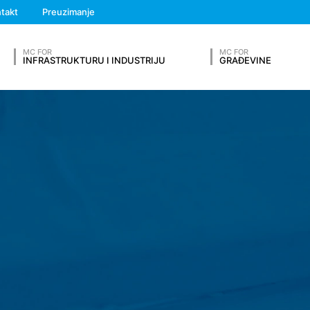
We'll get back to you
takt
Preuzimanje
Feel free to contact 
iće. Kolačići ne štete vašem računaru i ne sadrže viruse. Kolačići
zbjednija. Kolačići su mali tekstualni fajlovi koji se skladište na va
MC FOR
MC FOR
INFRASTRUKTURU I INDUSTRIJU
GRAĐEVINE
ani "kolačići sesije". Oni se automatski brišu nakon vaše posete. Ostal
i omogućavaju da prepoznate vaš pretraživač kada slijedeći put posjet
da vas obavještava o korišćenju kolačića, tako da možete da odlučite
OUR RESUME
no, vaš pretraživač može biti konfigurisan tako da automatski prihvata k
olačiće prilikom zatvaranja pretraživača. Onemogućavanje kolačića
nje elektronske komunikacije ili za obezbjeđivanje određenih funkcija
dbe o zaštiti podataka o ličnosti (GDPR). Operater web sajta ima legit
a usluga bez tehničkih grešaka. Ako su i drugi kolačići (kao što su o
Prezime*
eni, oni će biti tretirani odvojeno u ovoj politici privatnosti.
konomskog prostora nije planiran (uz izuzetak kolačića od eksternih 
rmacije u takozvanim log datotekama servera na osnovu našeg legitim
Broj telefona
ski prenosi. To su: