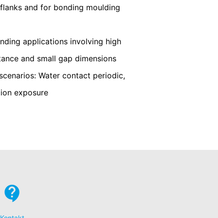
e podaci koje generišu kolačići o vašem
 flanks and for bonding moulding
Google-a, tako što ćete preuzeti i
nding applications involving high
tance and small gap dimensions
 odustajanja će biti podešen da spriječi
enarios: Water contact periodic,
ivatnosti:
ation exposure
zahtjeve njemačkih vlasti za zaštitu
 Ave., San Bruno, CA 94066, USA. Ako
YouTube server obavješten o tome koje
ovežete svoje ponašanje pretraživanja sa
 kako bi naš sajt bio privlačan. Ovo
podacima možete pronaći u izjavi o
Kontakt