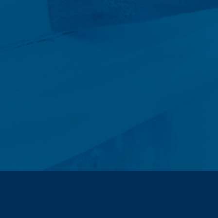
na a zatim se brišu. Skladištenje
u da se opozovu iz razloga dokazivanja,
ičena.
ntakt formulara, sakupljamo lične
 ste tražili.
es da odgovorimo na vaše upite (čl. 6,
l. 6, paragraf 1 (c) GDPR).