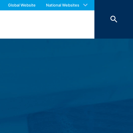
 with an answer as soon as possible.
Global Website
National Websites
us again should you find necessary.
 pomažu da naša web stranica bude
šem računaru i čuvaju u vašem
i kolačići ostaju u memoriji vašeg
ite sajt.
 od slučaja do slučaja da li ćete
olačiće pod određenim uslovima ili da ih
 može da ograniči funkcionalnost ovog web
 koje želite da koristite čuvaju se u
iman interes za skladištenje kolačića
ni koji se koriste za analizu vašeg
komponenti za koje je to izričito
nog interesa (član 6 paragraf 1 (f)