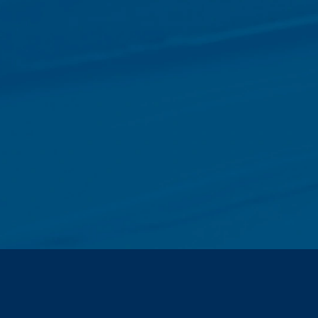
- Tip i verzija pretraživača
- Operativni sistem koji se koristi
Subject*
- URL preporuke
- Naziv host računara koji pristupa
- Vrijeme zahtjeva servera
Poruka
- IP-adresa
Ovi podaci se ne kombinuju sa podacima 
podataka se radi zbog razloga bezbednos
oni se isključuju iz opcije brisanja dok
Kontakt formulari
Nudimo vam kontakt formulare preko koji
podatke (ime, prezime, adresu, brojeve te
Upload your resume
Ove podatke koristimo da bismo odgovori
paragraf 1 (f) GDPR). Osim toga, moramo 